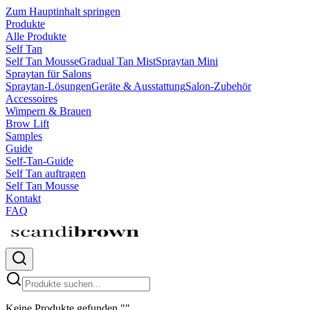
Zum Hauptinhalt springen
Produkte
Alle Produkte
Self Tan
Self Tan Mousse
Gradual Tan Mist
Spraytan Mini
Spraytan für Salons
Spraytan-Lösungen
Geräte & Ausstattung
Salon-Zubehör
Accessoires
Wimpern & Brauen
Brow Lift
Samples
Guide
Self-Tan-Guide
Self Tan auftragen
Self Tan Mousse
Kontakt
FAQ
Keine Produkte gefunden
"
"