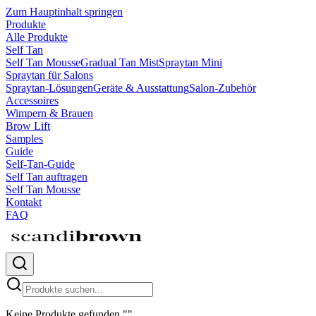
Zum Hauptinhalt springen
Produkte
Alle Produkte
Self Tan
Self Tan Mousse
Gradual Tan Mist
Spraytan Mini
Spraytan für Salons
Spraytan-Lösungen
Geräte & Ausstattung
Salon-Zubehör
Accessoires
Wimpern & Brauen
Brow Lift
Samples
Guide
Self-Tan-Guide
Self Tan auftragen
Self Tan Mousse
Kontakt
FAQ
Keine Produkte gefunden
"
"