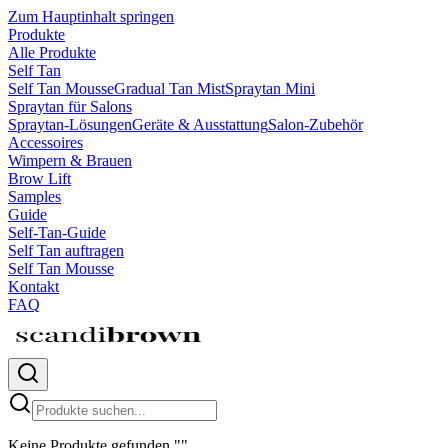
Zum Hauptinhalt springen
Produkte
Alle Produkte
Self Tan
Self Tan Mousse
Gradual Tan Mist
Spraytan Mini
Spraytan für Salons
Spraytan-Lösungen
Geräte & Ausstattung
Salon-Zubehör
Accessoires
Wimpern & Brauen
Brow Lift
Samples
Guide
Self-Tan-Guide
Self Tan auftragen
Self Tan Mousse
Kontakt
FAQ
Keine Produkte gefunden
"
"