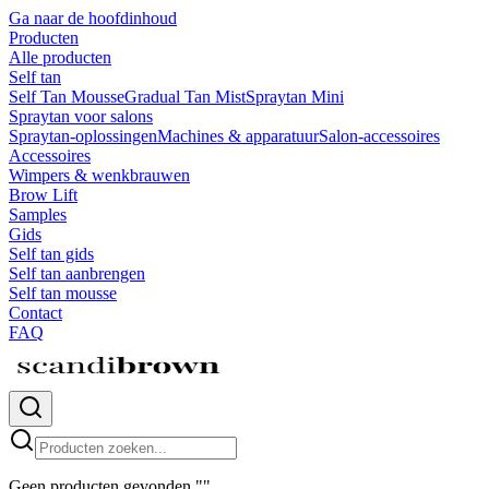
Ga naar de hoofdinhoud
Producten
Alle producten
Self tan
Self Tan Mousse
Gradual Tan Mist
Spraytan Mini
Spraytan voor salons
Spraytan-oplossingen
Machines & apparatuur
Salon-accessoires
Accessoires
Wimpers & wenkbrauwen
Brow Lift
Samples
Gids
Self tan gids
Self tan aanbrengen
Self tan mousse
Contact
FAQ
Geen producten gevonden
"
"