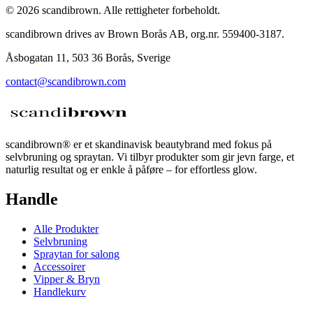
©
2026
scandibrown.
Alle rettigheter forbeholdt
.
scandibrown drives av Brown Borås AB, org.nr. 559400-3187.
Åsbogatan 11, 503 36 Borås, Sverige
contact@scandibrown.com
scandibrown® er et skandinavisk beautybrand med fokus på
selvbruning og spraytan. Vi tilbyr produkter som gir jevn farge, et
naturlig resultat og er enkle å påføre – for effortless glow.
Handle
Alle Produkter
Selvbruning
Spraytan for salong
Accessoirer
Vipper & Bryn
Handlekurv