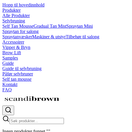
Hopp til hovedinnhold
Produkter
Alle Produkter
Selvbruning
Self Tan Mousse
Gradual Tan Mist
Spraytan Mini
Spraytan for salong
Spraytanvæsker
Maskiner & utstyr
Tilbehør til salong
Accessoirer
Vipper & Bryn
Brow Lift
Samples
Guide
Guide til selvbruning
Påfør selvbruner
Self tan mousse
Kontakt
FAQ
Ingen produkter funnet
"
"