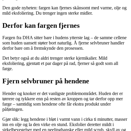
Den gode nyheten: fargen kan fjernes skånsomt med varme, olje og
mild eksfoliering. Du trenger ingen sterke midler.
Derfor kan fargen fjernes
Fargen fra DHA sitter bare i hudens ytterste lag – de samme cellene
som huden uansett støter bort naturlig. Å fjerne selvbruner handler
derfor bare om å fremskynde den prosessen.
Det betyr også at du aldri trenger sterke kjemikalier. Mild
eksfoliering, gjentatt et par dager på rad, fjerner så godt som all
farge.
Fjern selvbruner på hendene
Hender og knoker er det vanligste problemområdet. Huden der er
tørrere og tykkere enn på resten av kroppen og tar derfor opp mer
farge – samtidig som hendene ofte får ekstra produkt under
påføringen.
Gjør slik: legg hendene i bløt i varmt vann i cirka ti minutter, masser
inn en olje og la den virke en stund. Eksfolier deretter mildt i
sirkelbevegelser med en peelinghanske eller mild scrub, skyll av og