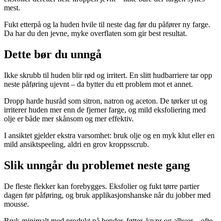
mest.
Fukt etterpå og la huden hvile til neste dag før du påfører ny farge.
Da har du den jevne, myke overflaten som gir best resultat.
Dette bør du unngå
Ikke skrubb til huden blir rød og irritert. En slitt hudbarriere tar opp
neste påføring ujevnt – da bytter du ett problem mot et annet.
Dropp harde husråd som sitron, natron og aceton. De tørker ut og
irriterer huden mer enn de fjerner farge, og mild eksfoliering med
olje er både mer skånsom og mer effektiv.
I ansiktet gjelder ekstra varsomhet: bruk olje og en myk klut eller en
mild ansiktspeeling, aldri en grov kroppsscrub.
Slik unngår du problemet neste gang
De fleste flekker kan forebygges. Eksfolier og fukt tørre partier
dagen før påføring, og bruk applikasjonshanske når du jobber med
mousse.
Bruk minimalt med produkt på hender, føtter, knær og albuer – ofte