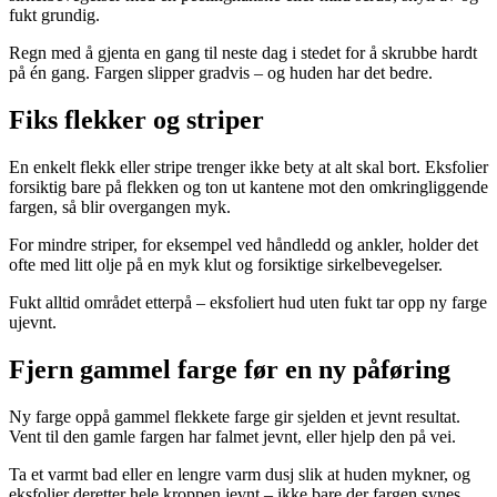
fukt grundig.
Regn med å gjenta en gang til neste dag i stedet for å skrubbe hardt
på én gang. Fargen slipper gradvis – og huden har det bedre.
Fiks flekker og striper
En enkelt flekk eller stripe trenger ikke bety at alt skal bort. Eksfolier
forsiktig bare på flekken og ton ut kantene mot den omkringliggende
fargen, så blir overgangen myk.
For mindre striper, for eksempel ved håndledd og ankler, holder det
ofte med litt olje på en myk klut og forsiktige sirkelbevegelser.
Fukt alltid området etterpå – eksfoliert hud uten fukt tar opp ny farge
ujevnt.
Fjern gammel farge før en ny påføring
Ny farge oppå gammel flekkete farge gir sjelden et jevnt resultat.
Vent til den gamle fargen har falmet jevnt, eller hjelp den på vei.
Ta et varmt bad eller en lengre varm dusj slik at huden mykner, og
eksfolier deretter hele kroppen jevnt – ikke bare der fargen synes