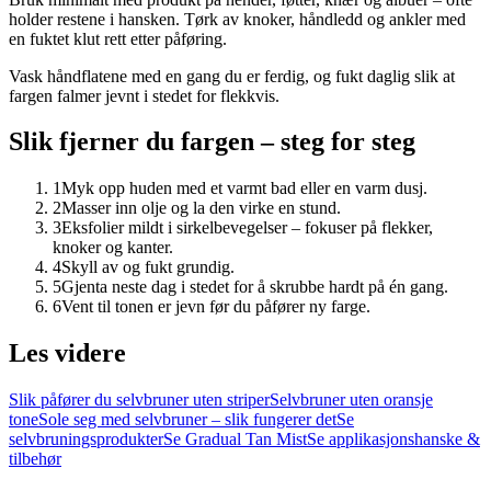
holder restene i hansken. Tørk av knoker, håndledd og ankler med
en fuktet klut rett etter påføring.
Vask håndflatene med en gang du er ferdig, og fukt daglig slik at
fargen falmer jevnt i stedet for flekkvis.
Slik fjerner du fargen – steg for steg
1
Myk opp huden med et varmt bad eller en varm dusj.
2
Masser inn olje og la den virke en stund.
3
Eksfolier mildt i sirkelbevegelser – fokuser på flekker,
knoker og kanter.
4
Skyll av og fukt grundig.
5
Gjenta neste dag i stedet for å skrubbe hardt på én gang.
6
Vent til tonen er jevn før du påfører ny farge.
Les videre
Slik påfører du selvbruner uten striper
Selvbruner uten oransje
tone
Sole seg med selvbruner – slik fungerer det
Se
selvbruningsprodukter
Se Gradual Tan Mist
Se applikasjonshanske &
tilbehør