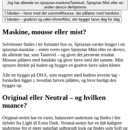
Jeg har allerede en spraytan-maskine
Tanrevel, Spraytan Mini eller en
anden device derhjemme
I hånden – farve med det samme
Mousse, der påføres med handske
I hånden – gradvist og uden klister
Mist, der bygger farve dag for dag
Maskine, mousse eller mist?
Selvbruner findes i tre formater hos os. Spraytan-væske bruges i en
spraytan-maskine – enten vores egen Spraytan Mini eller en device,
du allerede har, som Tanrevel – og giver det jævneste resultat.
Mousse påføres med handske og giver farve med det samme. Mist
sprayes direkte på huden og bygger en gradvis farve uden klister.
Alle tre bygger på DHA, som reagerer med hudens øverste lag –
forskellen ligger i, hvordan farven påføres, og hvor hurtigt den
bygges op.
Original eller Neutral – og hvilken
nuance?
Original-serien har en varm, balanceret undertone og findes i fire
dybder fra Light til Extra Dark. Neutral-serien har en lidt køligere
undertone for et mere naturligt solbrændt look og findes som Soft og