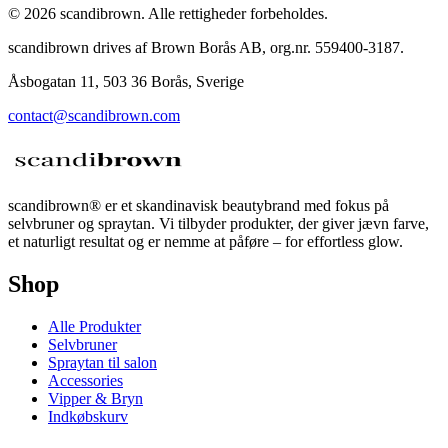
©
2026
scandibrown.
Alle rettigheder forbeholdes
.
scandibrown drives af Brown Borås AB, org.nr. 559400-3187.
Åsbogatan 11, 503 36 Borås, Sverige
contact@scandibrown.com
scandibrown® er et skandinavisk beautybrand med fokus på
selvbruner og spraytan. Vi tilbyder produkter, der giver jævn farve,
et naturligt resultat og er nemme at påføre – for effortless glow.
Shop
Alle Produkter
Selvbruner
Spraytan til salon
Accessories
Vipper & Bryn
Indkøbskurv