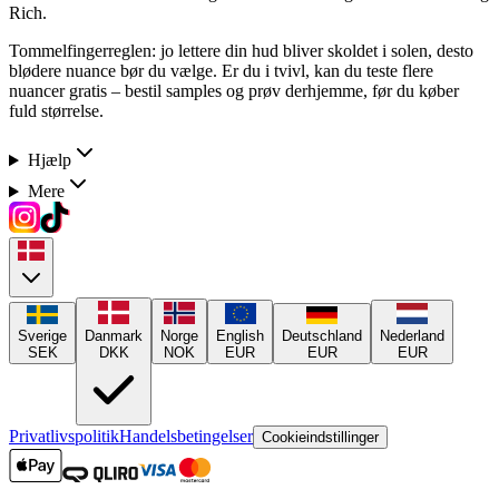
Rich.
Tommelfingerreglen: jo lettere din hud bliver skoldet i solen, desto
blødere nuance bør du vælge. Er du i tvivl, kan du teste flere
nuancer gratis – bestil samples og prøv derhjemme, før du køber
fuld størrelse.
Hjælp
Mere
Sverige
Danmark
Norge
English
Deutschland
Nederland
SEK
DKK
NOK
EUR
EUR
EUR
Privatlivspolitik
Handelsbetingelser
Cookieindstillinger