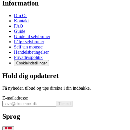
Information
Om Os
Kontakt
FAQ
Guide
Guide til selvbruner
Påfør selvbruner
Self tan mousse
Handelsbetingelser
Privatlivspolitik
Cookieindstillinger
Hold dig opdateret
Få nyheder, tilbud og tips direkte i din indbakke.
E-mailadresse
Tilmeld
Sprog